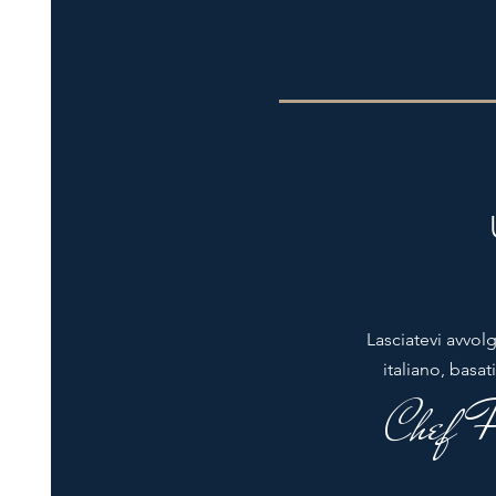
Lasciatevi avvol
italiano, basat
Chef F