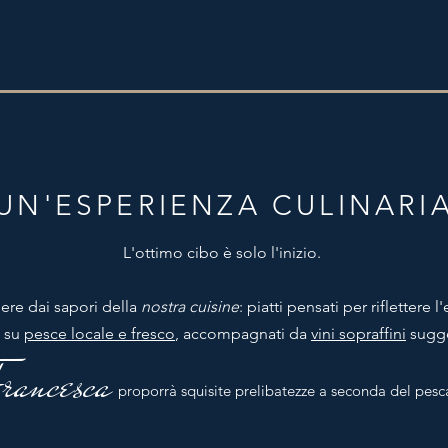
UN'ESPERIENZA CULINARI
L'ottimo cibo è solo l'inizio.
gere dai sapori della
nostra cuisine
: piatti pensati per riflettere 
i su
pesce locale e fresco
, accompagnati da
vini sopraffini
sugger
rancesca
proporrà squisite prelibatezze a seconda del pesc