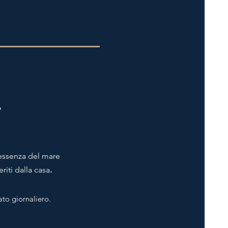
A
l'essenza del mare
iti dalla casa
.
ato giornaliero.